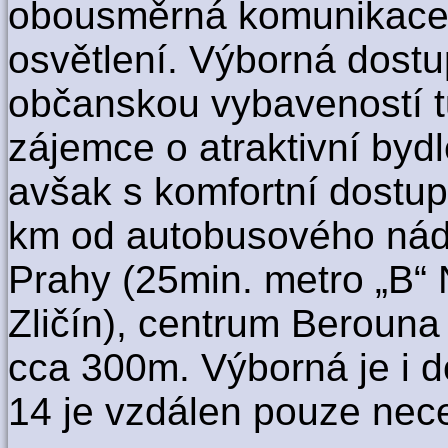
obousměrná komunikace 
osvětlení. Výborná dostu
občanskou vybaveností tu
zájemce o atraktivní bydl
avšak s komfortní dostup
km od autobusového nádr
Prahy (25min. metro „B“
Zličín), centrum Berouna
cca 300m. Výborná je i d
14 je vzdálen pouze nec