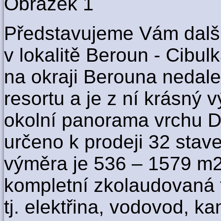
Představujeme Vám další
v lokalitě Beroun - Cibulk
na okraji Berouna nedal
resortu a je z ní krásný 
okolní panorama vrchu Dě
určeno k prodeji 32 stav
výměra je 536 – 1579 m2
kompletní zkolaudovaná t
tj. elektřina, vodovod, ka